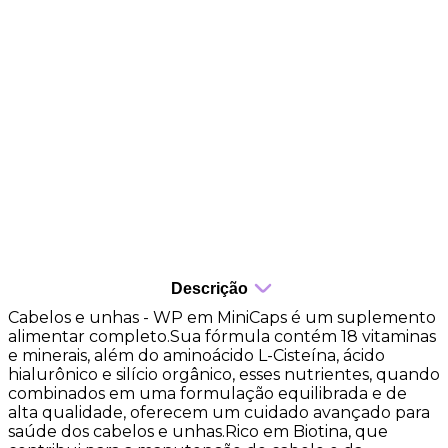
Minicaps com tecnologia softgel de alta absorção
Auxilia no fortalecimento de unhas e cabelos
Ajuda a complementar as vitaminas e minerais
diários
Contribui para a manutenção da pele
Auxilia na formação do colágeno
Descrição
Cabelos e unhas - WP em MiniCaps é um suplemento
alimentar completo.Sua fórmula contém 18 vitaminas
e minerais, além do aminoácido L-Cisteína, ácido
hialurônico e silício orgânico, esses nutrientes, quando
combinados em uma formulação equilibrada e de
alta qualidade, oferecem um cuidado avançado para
saúde dos cabelos e unhas.Rico em Biotina, que