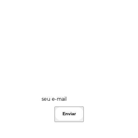
💜 Wplover, fique por dentro das promos
do dia e lançamentos! 🤩 Participe!👇
seu e-mail