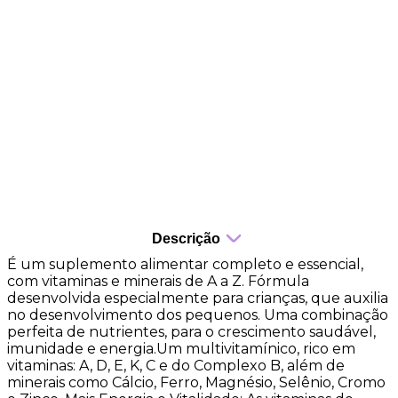
sabor de morango
⁠cápsulas mastigáveis
⁠⁠fortalece o sistema imunológico
⁠⁠melhora os níveis de energia
⁠⁠auxilia no funcionamento muscular
auxilia na formação de ossos e dentes
Descrição
É um suplemento alimentar completo e essencial,
com vitaminas e minerais de A a Z. Fórmula
desenvolvida especialmente para crianças, que auxilia
no desenvolvimento dos pequenos. Uma combinação
perfeita de nutrientes, para o crescimento saudável,
imunidade e energia.Um multivitamínico, rico em
vitaminas: A, D, E, K, C e do Complexo B, além de
minerais como Cálcio, Ferro, Magnésio, Selênio, Cromo