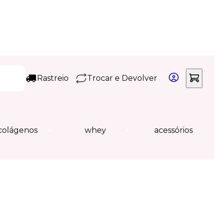
Rastreio
Trocar e Devolver
colágenos
whey
acessórios