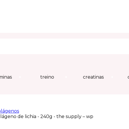
Quer acompanhar seu pedido?
Clique aqui!
minas
treino
creatinas
olágenos
lágeno de lichia - 240g - the supply – wp