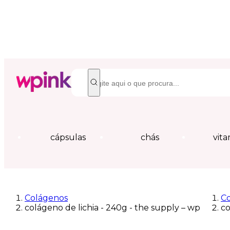
cápsulas
chás
vita
Colágenos
C
colágeno de lichia - 240g - the supply – wp
co