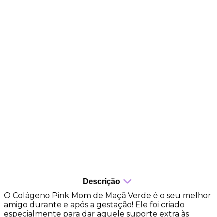
Contribui para a formação natural de colágeno no
organismo
Auxilia na melhora da elasticidade e textura da
pele
Favorece a hidratação da pele
Auxilia no fortalecimento de cabelos e unhas
Possui ação antioxidante
Contribui para o bom funcionamento do sistema
imunológico
Descrição
O Colágeno Pink Mom de Maçã Verde é o seu melhor
amigo durante e após a gestação! Ele foi criado
especialmente para dar aquele suporte extra às