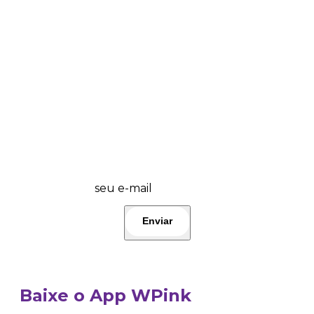
💜 Wplover, fique por dentro das promos
do dia e lançamentos! 🤩 Participe!👇
seu e-mail
Baixe o App WPink