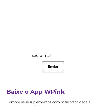
💜 Wplover, fique por dentro das promos
do dia e lançamentos! 🤩 Participe!👇
seu e-mail
Baixe o App WPink
Compre seus suplementos com mais praticidade e