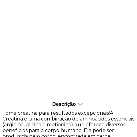
Contribui para a força muscular
Suporte ao desempenho físico durante os treinos
Auxilia na resistência muscular em atividades
intensas
Apoio à recuperação muscular após o exercício
Favorece a resistência física em esforços
prolongados
Ajuda a reduzir a sensação de fadiga
Descrição
Tome creatina para resultados excepcionais!A
Creatina é uma combinação de aminoácidos essenciais
(arginina, glicina e metionina) que oferece diversos
benefícios para o corpo humano. Ela pode ser
produzida pelo corpo, encontrada em carne