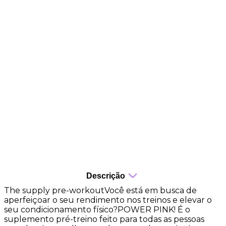
Energia intensa
Aumento de foco
Aumento de desempenho
Resistência elevada
Recuperação eficiente
Redução de fadiga
Estímulo metabólico
Sabor refrescante
Descrição
The supply pre-workoutVocê está em busca de
aperfeiçoar o seu rendimento nos treinos e elevar o
seu condicionamento físico?POWER PINK! É o
suplemento pré-treino feito para todas as pessoas