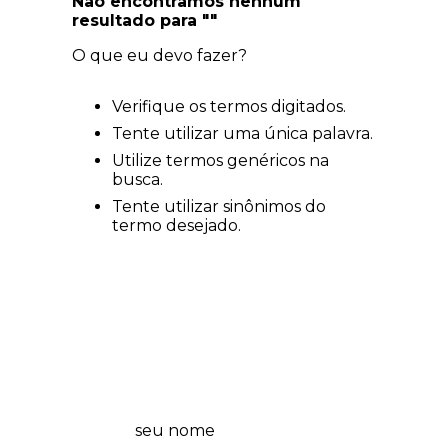
Não encontramos nenhum
resultado para "
"
O que eu devo fazer?
Verifique os termos digitados.
Tente utilizar uma única palavra.
Utilize termos genéricos na
busca.
Tente utilizar sinônimos do
termo desejado.
💜 Wplover, fique por dentro das promos
do dia e lançamentos! 🤩 Participe!👇
seu nome