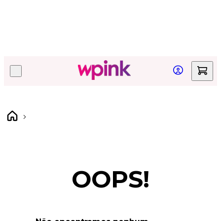
/sem-categoria?category-1=sem-categoria&fuzzy=aut
Quer acompanhar seu pedido?
Clique aqui!
OOPS!