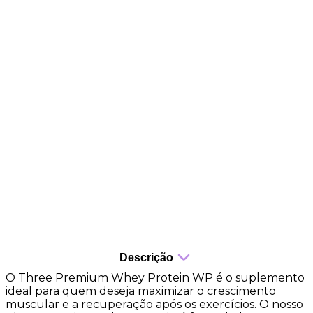
Benefícios
31g de proteína por dose
Whey Protein Concentrado, Hidrolisado e Isolado
Proteína premium
Auxilia no ganho muscular
Recuperação eficiente
Sabor agradável
Baixo carboidrato
Fácil digestão
Descrição
O Three Premium Whey Protein WP é o suplemento
ideal para quem deseja maximizar o crescimento
muscular e a recuperação após os exercícios. O nosso