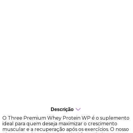
Benefícios
31g de proteína por dose
Whey Protein Concentrado, Hidrolisado e Isolado
Proteína premium
Auxilia no ganho muscular
Recuperação eficiente
Sabor agradável
Baixo carboidrato
Fácil digestão
Descrição
O Three Premium Whey Protein WP é o suplemento
ideal para quem deseja maximizar o crescimento
muscular e a recuperação após os exercícios. O nosso