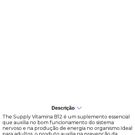
Sabor de frutas vermelhas
Auxilia no funcionamento do sistema imune
Auxilia na formação de células vermelhas no
sangue
Fonte de Vitamina B12
Zero Lactose
Zero Açucar
Rápida absorção
Descrição
The Supply Vitamina B12 é um suplemento essencial
que auxilia no bom funcionamento do sistema
nervoso e na produção de energia no organismo.Ideal
para adultos, o produto auxilia na prevenção da