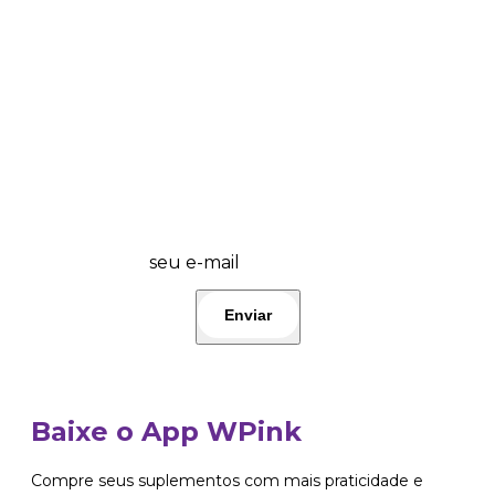
💜 Wplover, fique por dentro das promos
do dia e lançamentos! 🤩 Participe!👇
seu e-mail
Baixe o App WPink
Compre seus suplementos com mais praticidade e