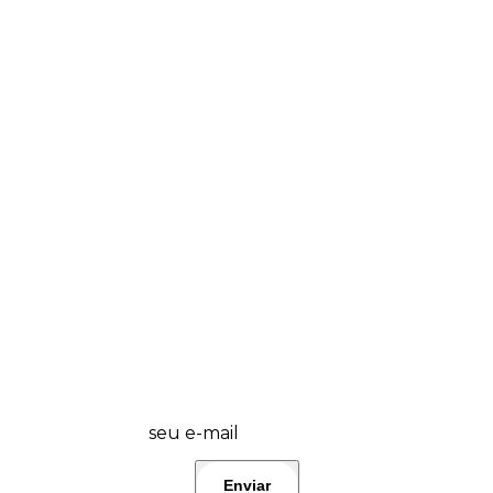
💜 Wplover, fique por dentro das promos
do dia e lançamentos! 🤩 Participe!👇
seu e-mail