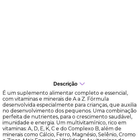
sabor de morango
⁠cápsulas mastigáveis
⁠⁠fortalece o sistema imunológico
⁠⁠melhora os níveis de energia
⁠⁠auxilia no funcionamento muscular
auxilia na formação de ossos e dentes
Descrição
É um suplemento alimentar completo e essencial,
com vitaminas e minerais de A a Z. Fórmula
desenvolvida especialmente para crianças, que auxilia
no desenvolvimento dos pequenos. Uma combinação
perfeita de nutrientes, para o crescimento saudável,
imunidade e energia. Um multivitamínico, rico em
vitaminas: A, D, E, K, C e do Complexo B, além de
minerais como Cálcio, Ferro, Magnésio, Selênio, Cromo